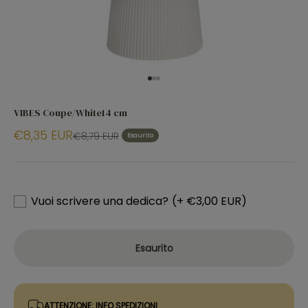
Vai all'articolo 1
Vai all'articolo 2
Vai all'articolo 3
VIBES Coupe/White14 cm
€8,35 EUR
€8,79 EUR
Esaurito
Vuoi scrivere una dedica?
(+ €3,00 EUR)
Esaurito
ATTENZIONE: INFO SPEDIZIONI