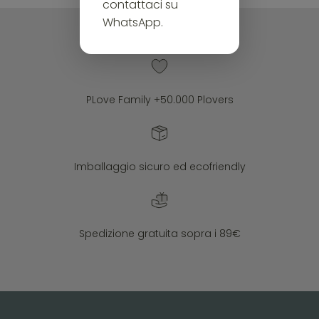
contattaci su
WhatsApp.
PLove Family +50.000 Plovers
Imballaggio sicuro ed ecofriendly
Spedizione gratuita sopra i 89€