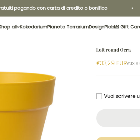
ti pagando con carta di credito o bonifico
Shop all
Kokedarium
Pianeta Terrarium
Design
Plab
💌 Gift Car
Loft round Ocra
€13,29 EUR
€13,9
Vuoi scrivere 