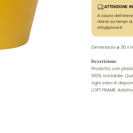
ATTENZIONE: IN
A causa dell'eleva
ritardi sui tempi d
info@plove.it
Dimensioni ⌀ 30 x 
Descrizione
Prodotto con plasti
100% riciclabile. Q
ogni vaso è disponi
LOFT FRAME. Adatto s