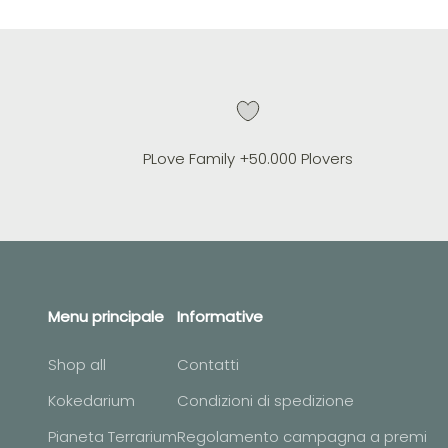
PLove Family +50.000 Plovers
Menu principale
Informative
Shop all
Contatti
Kokedarium
Condizioni di spedizione
Pianeta Terrarium
Regolamento campagna a premi