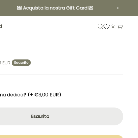
💌 Acquista la nostra Gift Card 💌
S
d
Mostra il menu di 
Mostra acco
Mostra il 
9 EUR
Esaurito
una dedica?
(+ €3,00 EUR)
Esaurito