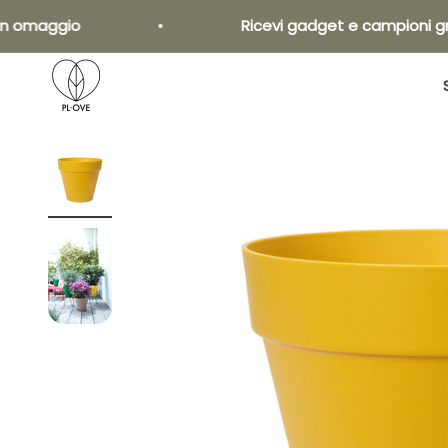
Vai al contenuto
 omaggio
Ricevi gadget e campioni gratui
Pl•ove