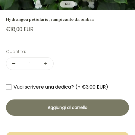
Vai all'articolo 1
Vai all'articolo 2
Vai all'articolo 3
Hydrangea petiolaris /rampicante da ombra
€18,00 EUR
Quantità:
Vuoi scrivere una dedica?
(+ €3,00 EUR)
Aggiungi al carrello