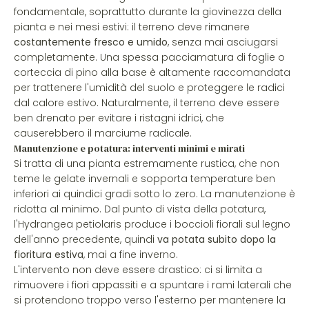
fondamentale, soprattutto durante la giovinezza della
pianta e nei mesi estivi: il terreno deve rimanere
costantemente fresco e umido
, senza mai asciugarsi
completamente. Una spessa pacciamatura di foglie o
corteccia di pino alla base è altamente raccomandata
per trattenere l'umidità del suolo e proteggere le radici
dal calore estivo. Naturalmente, il terreno deve essere
ben drenato per evitare i ristagni idrici, che
causerebbero il marciume radicale.
Manutenzione e potatura: interventi minimi e mirati
Si tratta di una pianta estremamente rustica, che non
teme le gelate invernali e sopporta temperature ben
inferiori ai quindici gradi sotto lo zero. La manutenzione è
ridotta al minimo. Dal punto di vista della potatura,
l'Hydrangea petiolaris produce i boccioli fiorali sul legno
dell'anno precedente, quindi
va potata subito dopo la
fioritura estiva
, mai a fine inverno.
L'intervento non deve essere drastico: ci si limita a
rimuovere i fiori appassiti e a spuntare i rami laterali che
si protendono troppo verso l'esterno per mantenere la