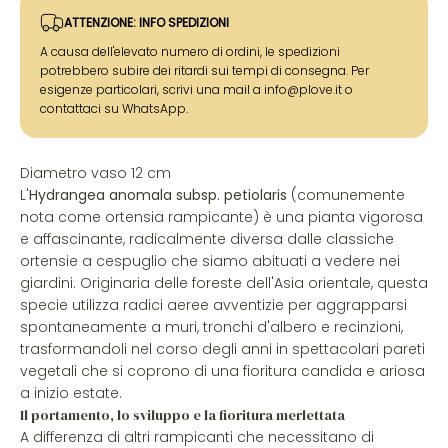
ATTENZIONE: INFO SPEDIZIONI
A causa dell'elevato numero di ordini, le spedizioni
potrebbero subire dei ritardi sui tempi di consegna. Per
esigenze particolari, scrivi una mail a info@plove.it o
contattaci su WhatsApp.
Diametro vaso 12 cm
L'
Hydrangea anomala subsp. petiolaris
(comunemente
nota come ortensia rampicante) è una pianta vigorosa
e affascinante, radicalmente diversa dalle classiche
ortensie a cespuglio che siamo abituati a vedere nei
giardini. Originaria delle foreste dell'Asia orientale, questa
specie utilizza radici aeree avventizie per aggrapparsi
spontaneamente a muri, tronchi d'albero e recinzioni,
trasformandoli nel corso degli anni in spettacolari pareti
vegetali che si coprono di una fioritura candida e ariosa
a inizio estate.
Il portamento, lo sviluppo e la fioritura merlettata
A differenza di altri rampicanti che necessitano di