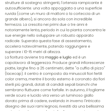
strutture di sostegno stringenti, l'ortensia rampicante è
autosufficiente: una volta appoggiata a una superficie
ruvida (come un muro di mattoni o la corteccia di un
grande albero), si ancora da sola con incredibile
fermezza. La crescita nei primi due o tre anni è
notoriamente lenta, periodo in cui la pianta concentra le
sue energie nello sviluppare un robusto apparato
radicale. Superata questa fase di assestamento,
accelera notevolmente, potendo raggiungere e
superare i 10-15 metri di altezza.
La fioritura avviene tra
maggio e luglio
ed è un
capolavoro di leggerezza. Produce grandi infiorescenze
piatte, larghe fino a 25 centimetri, dette "a cuffia di pizzo"
(lacecap): il centro è composto da minuscoli fiori fertili
color crema, mentre il bordo esterno è coronato da fiori
sterili più grandi, dotati di candidi sepali bianchi che
sembrano fluttuare come farfalle. In autunno, il fogliame
verde scuro e lucido vira verso un luminoso giallo
dorato prima di cadere, svelando in inverno l'intricato
disegno dei suoi rami legnosi, rivestiti da una bellissima