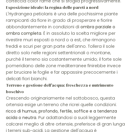
corteccia color rame che si sfoglia progressivamente.
Esposizione ideale: la regina delle pareti a nord
L'Hydrangea petiolaris è una delle pochissime piante
rampicanti da fiore in grado di prosperare e fiorire
abbondantemente in condizioni di
ombra parziale o
ombra completa
. È in assoluto la scelta migliore per
rivestire muri esposti a nord o a est, che rimangono
freddi e scuri per gran parte dell'anno. Tollera il sole
diretto solo nelle regioni settentrionali o montane,
purché il terreno sia costantemente umido; il forte sole
pomeridiano delle zone mediterranee finirebbe invece
per bruciare le foglie e far appassire precocemente i
delicati fiori bianchi.
Terreno e gestione dell'acqua: freschezza e nutrimento
boschivo
Crescendo originariamente nel sottobosco, questa
ortensia esige un terreno che ricrei quelle condizioni:
ricco di humus, profondo, fertile, soffice e a tendenza
acida o neutra
. Pur adattandosi a suoli leggermente
calcarei meglio di altre ortensie, preferisce di gran lunga
i terreni sub-acidi. La gestione dell'acqua è