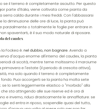
olo se il terreno è completamente asciutto. Per questo
or parte d'Italia, viene coltivata come pianta da
serra calda durante i mesi freddi. Con l'abbassarsi
 la diminuzione delle ore di luce, la pianta può
e parzialmente o totalmente le foglie per entrare in
non spaventarti, è il suo modo naturale di riposare.
ola del caudex
n la Fockea è:
nel dubbio, non bagnare
. Avendo a
serva d'acqua enorme all'interno del caudex, la pianta
 periodi di siccità, mentre teme moltissimo il marciume
 primavera e l'estate (il periodo di crescita attiva),
ità, ma solo quando il terreno è completamente
 fondo. Puoi accorgerti se la pianta ha molta sete
: se lo senti leggermente elastico o "morbido" alla
a che sta attingendo alle sue riserve ed è ora di
nno e inverno, riduci drasticamente le annaffiature: se
foglie ed entra in riposo, sospendile quasi del tutto,
occio d'acqua una volta al mese solo per non far