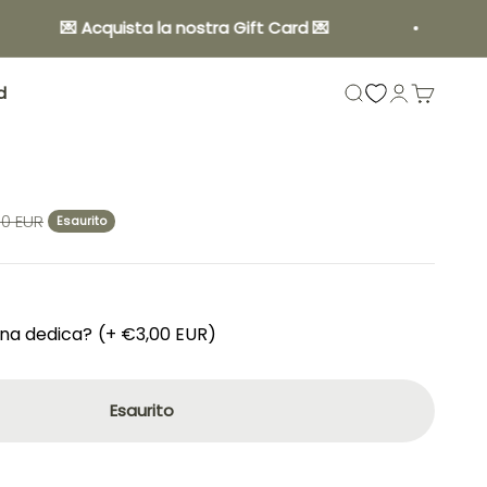
💌 Acquista la nostra Gift Card 💌
Spedi
d
Mostra il menu di 
Mostra acco
Mostra il 
0 EUR
Esaurito
una dedica?
(+ €3,00 EUR)
Esaurito