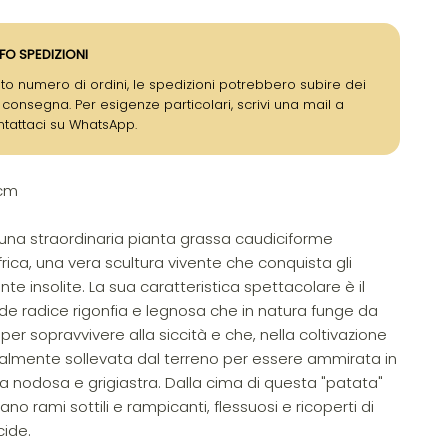
FO SPEDIZIONI
to numero di ordini, le spedizioni potrebbero subire dei
i consegna. Per esigenze particolari, scrivi una mail a
ntattaci su WhatsApp.
 cm
una straordinaria pianta grassa caudiciforme
frica, una vera scultura vivente che conquista gli
nte insolite. La sua caratteristica spettacolare è il
de radice rigonfia e legnosa che in natura funge da
er sopravvivere alla siccità e che, nella coltivazione
zialmente sollevata dal terreno per essere ammirata in
za nodosa e grigiastra. Dalla cima di questa "patata"
ano rami sottili e rampicanti, flessuosi e ricoperti di
cide.