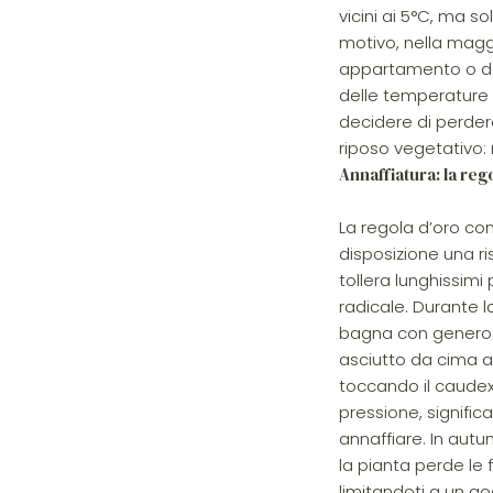
vicini ai 5°C, ma s
motivo, nella maggi
appartamento o da 
delle temperature e
decidere di perder
riposo vegetativo: 
Annaffiatura: la reg
La regola d’oro co
disposizione una ri
tollera lunghissimi
radicale. Durante la
bagna con generos
asciutto da cima a
toccando il caudex
pressione, signific
annaffiare. In autu
la pianta perde le 
limitandoti a un g