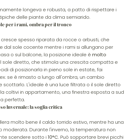
mamente longeva e robusta, a patto di rispettare i
 tipiche delle piante da clima semiarido.
le per i rami, ombra per il tronco
a cresce spesso riparata da rocce o arbusti, che
 dal sole cocente mentre i rami si allungano per
 casa o sul balcone, la posizione ideale è
molto
il sole diretto, che stimola una crescita compatta e
di di posizionarla in pieno sole in estate, fai
ex: se è rimasto a lungo all'ombra, un cambio
cottarlo. L'ideale è una luce filtrata o il sole diretto
 la coltivi in appartamento, una finestra esposta a sud
ta perfetta.
 Invernale: la soglia critica
llera molto bene il caldo torrido estivo, mentre ha una
do moderata. Durante l'inverno, la temperatura non
te scendere sotto i
10°C
. Può sopportare brevi picchi