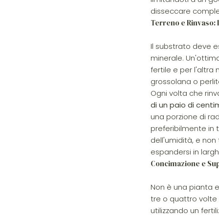
disseccare comple
Terreno e Rinvaso: l
Il substrato deve 
minerale. Un'ottim
fertile e per l'alt
grossolana o perlite
Ogni volta che rin
di un paio di centi
una porzione di rad
preferibilmente in
dell'umidità, e non
espandersi in larg
Concimazione e Sup
Non è una pianta es
tre o quattro volt
utilizzando un fert