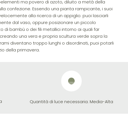
oelementi ma povero di azoto, diluito a metà della
ulla confezione. Essendo una pianta rampicante, i suoi
locemente alla ricerca di un appiglio: puoi lasciarli
ente dal vaso, oppure posizionare un piccolo
to di bambù o dei fili metallici intorno ai quali far
ti, creando una vera e propria scultura verde sopra la
rami diventano troppo lunghi o disordinati, puoi potarli
zio della primavera.
a
Quantità di luce necessaria:
Media-Alta