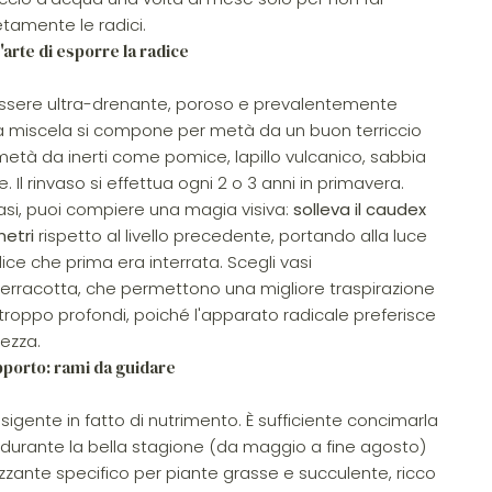
tamente le radici.
'arte di esporre la radice
essere ultra-drenante, poroso e prevalentemente
a miscela si compone per metà da un buon terriccio
ra metà da inerti come pomice, lapillo vulcanico, sabbia
. Il rinvaso si effettua ogni 2 o 3 anni in primavera.
vasi, puoi compiere una magia visiva:
solleva il caudex
metri
rispetto al livello precedente, portando alla luce
ice che prima era interrata. Scegli vasi
 terracotta, che permettono una migliore traspirazione
 troppo profondi, poiché l'apparato radicale preferisce
hezza.
porto: rami da guidare
igente in fatto di nutrimento. È sufficiente concimarla
e durante la bella stagione (da maggio a fine agosto)
ilizzante specifico per piante grasse e succulente, ricco