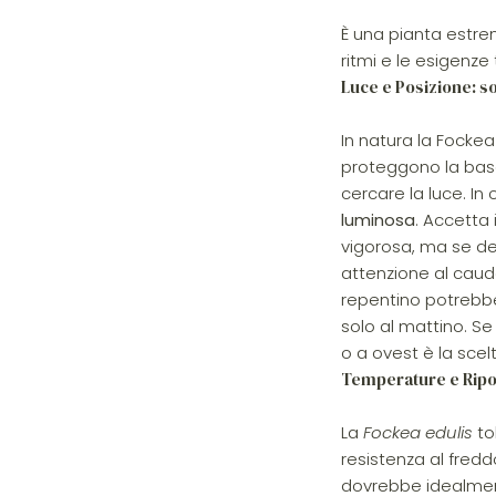
È una pianta estre
ritmi e le esigenze
Luce e Posizione: so
In natura la Focke
proteggono la base
cercare la luce. In
luminosa
. Accetta 
vigorosa, ma se deci
attenzione al caud
repentino potrebbe s
solo al mattino. Se
o a ovest è la scel
Temperature e Riposo
La
Fockea edulis
to
resistenza al fred
dovrebbe idealmen