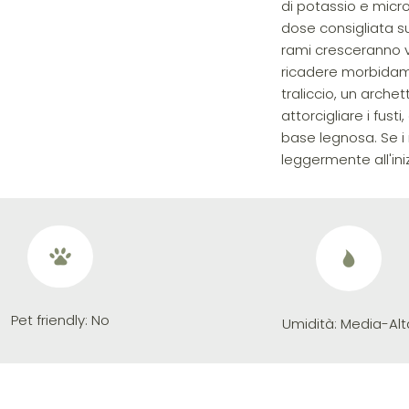
di potassio e micr
dose consigliata s
rami cresceranno ve
ricadere morbidam
traliccio, un archet
attorcigliare i fus
base legnosa. Se i 
leggermente all'ini
Pet friendly:
No
Umidità:
Media-Alt