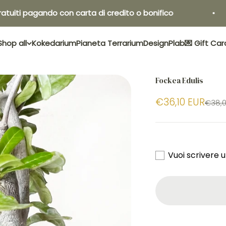
agando con carta di credito o bonifico
Shop all
Kokedarium
Pianeta Terrarium
Design
Plab
💌 Gift Car
Fockea Edulis
€36,10 EUR
€38,0
Vuoi scrivere 