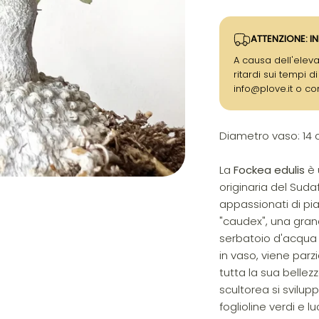
ATTENZIONE: IN
A causa dell'eleva
ritardi sui tempi d
info@plove.it o co
Diametro vaso: 14
La
Fockea edulis
è 
originaria del Suda
appassionati di pia
"caudex", una gran
serbatoio d'acqua p
in vaso, viene par
tutta la sua bellez
scultorea si svilupp
foglioline verdi e lu