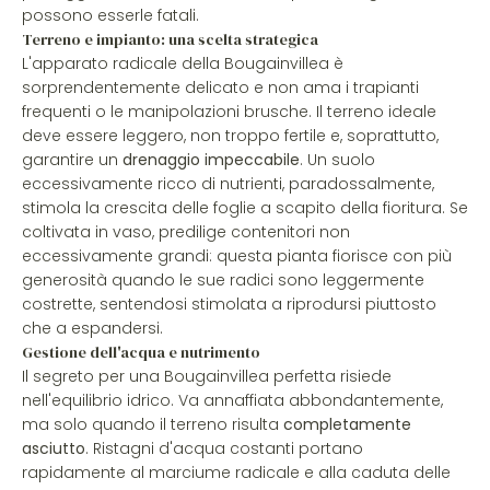
possono esserle fatali.
Terreno e impianto: una scelta strategica
L'apparato radicale della Bougainvillea è
sorprendentemente delicato e non ama i trapianti
frequenti o le manipolazioni brusche. Il terreno ideale
deve essere leggero, non troppo fertile e, soprattutto,
garantire un
drenaggio impeccabile
. Un suolo
eccessivamente ricco di nutrienti, paradossalmente,
stimola la crescita delle foglie a scapito della fioritura. Se
coltivata in vaso, predilige contenitori non
eccessivamente grandi: questa pianta fiorisce con più
generosità quando le sue radici sono leggermente
costrette, sentendosi stimolata a riprodursi piuttosto
che a espandersi.
Gestione dell'acqua e nutrimento
Il segreto per una Bougainvillea perfetta risiede
nell'equilibrio idrico. Va annaffiata abbondantemente,
ma solo quando il terreno risulta
completamente
asciutto
. Ristagni d'acqua costanti portano
rapidamente al marciume radicale e alla caduta delle