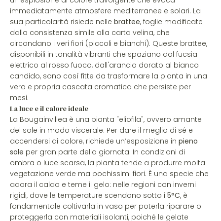
un’esplosione di colore travolgente che evoca
immediatamente atmosfere mediterranee e solari. La
sua particolarità risiede nelle
brattee
, foglie modificate
dalla consistenza simile alla carta velina, che
circondano i veri fiori (piccoli e bianchi). Queste brattee,
disponibili in tonalità vibranti che spaziano dal fucsia
elettrico al rosso fuoco, dall'arancio dorato al bianco
candido, sono così fitte da trasformare la pianta in una
vera e propria cascata cromatica che persiste per
mesi.
La luce e il calore ideale
La Bougainvillea è una pianta "eliofila", ovvero amante
del sole in modo viscerale. Per dare il meglio di sé e
accendersi di colore, richiede un’esposizione in
pieno
sole
per gran parte della giornata. In condizioni di
ombra o luce scarsa, la pianta tende a produrre molta
vegetazione verde ma pochissimi fiori. È una specie che
adora il caldo e teme il gelo: nelle regioni con inverni
rigidi, dove le temperature scendono sotto i
5°C
, è
fondamentale coltivarla in vaso per poterla riparare o
proteggerla con materiali isolanti, poiché le gelate