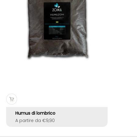
Humus di lombrico
Prezzo scontato
A partire da €9,90