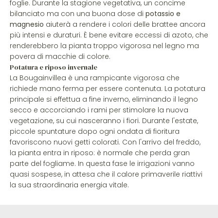
foglie. Durante la stagione vegetativa, un concime
bilanciato ma con una buona dose di
potassio e
magnesio
aiuterà a rendere i colori delle brattee ancora
più intensi e duraturi. È bene evitare eccessi di azoto, che
renderebbero la pianta troppo vigorosa nel legno ma
povera di macchie di colore.
Potatura e riposo invernale
La Bougainvillea è una rampicante vigorosa che
richiede mano ferma per essere contenuta. La potatura
principale si effettua a fine inverno, eliminando il legno
secco e accorciando i rami per stimolare la nuova
vegetazione, su cui nasceranno i fiori. Durante l'estate,
piccole spuntature dopo ogni ondata di fioritura
favoriscono nuovi getti colorati. Con l'arrivo del freddo,
la pianta entra in riposo: è normale che perda gran
parte del fogliame. In questa fase le irrigazioni vanno
quasi sospese, in attesa che il calore primaverile riattivi
la sua straordinaria energia vitale.