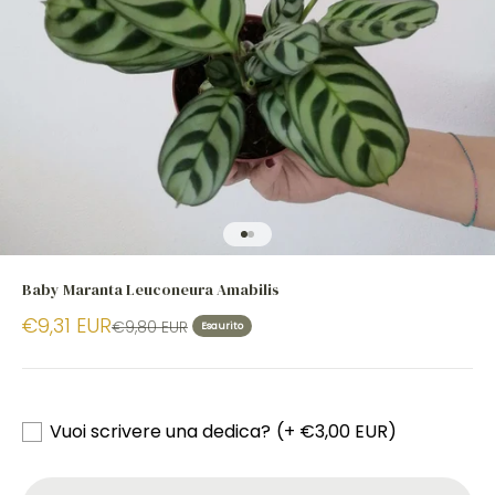
Vai all'articolo 1
Vai all'articolo 2
Baby Maranta Leuconeura Amabilis
€9,31 EUR
€9,80 EUR
Esaurito
Vuoi scrivere una dedica?
(+ €3,00 EUR)