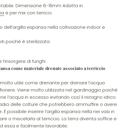
H stabile. Dimensione 8-16mm Adatta in
ia
e per mix con terricci.
zo dell’argilla espansa nella coltivazione indoor e
siti poiché è sterilizzata
e
 l’insorgere di funghi
spansa come materiale drenate associato a terriccio
è molto utile come drenante per drenare l’acqua
e fioriere. Viene molto utilizzata nel giardinaggio poiché
iene l’acqua in eccesso evitando così il ristagno idrico
radici delle colture che potrebbero ammuffire o avere
 È possibile inserire l’argilla espansa nella nei vasi in
are o miscelarla al terriccio. La terra diventa soffice e
d essa e facilmente lavorabile.