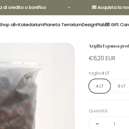
edito o bonifico
💌 Acquista la nostra G
Shop all
Kokedarium
Pianeta Terrarium
Design
Plab
💌 Gift Car
Argilla Espansa pro
€6,20 EUR
taglia:
4 LT
4 LT
9 LT
Quantità: