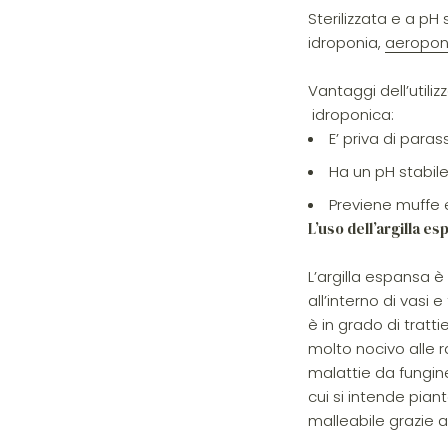
Sterilizzata e a p
idroponia,
aeropon
Vantaggi dell’utiliz
idroponica:
E’ priva di paras
Ha un pH stabil
Previene muffe e
L’uso dell’argilla e
L’argilla espansa 
all’interno di vasi 
è in grado di tratt
molto nocivo alle 
malattie da fungine.
cui si intende piant
malleabile grazie a