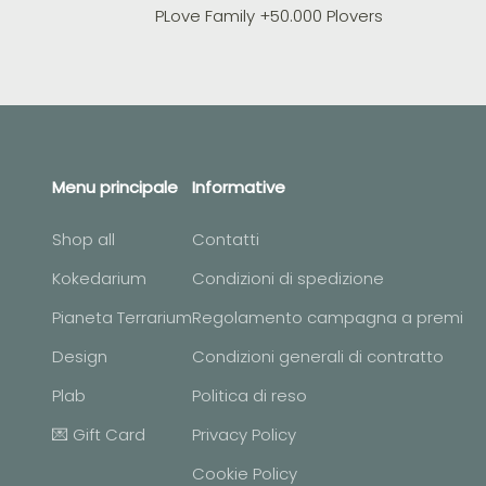
PLove Family +50.000 Plovers
Menu principale
Informative
Shop all
Contatti
Kokedarium
Condizioni di spedizione
Pianeta Terrarium
Regolamento campagna a premi
Design
Condizioni generali di contratto
Plab
Politica di reso
💌 Gift Card
Privacy Policy
Cookie Policy