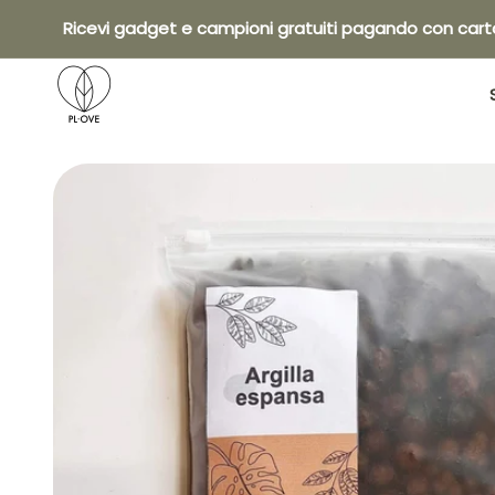
Vai al contenuto
Ricevi gadget e campioni gratuiti pagando con carta di cr
Pl•ove