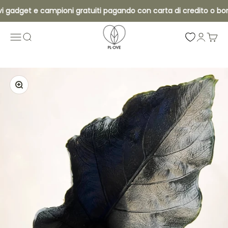
Vai al contenuto
 gadget e campioni gratuiti pagando con carta di credito o boni
Pl•ove
Apri il menu di navigazione
Mostra il menu di ricerca
Mostra 
Mostra
Ingrandisci immagine