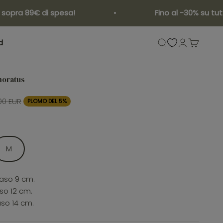
 89€ di spesa!
Fino al -30% su tutte le 
d
Mostra il menu di 
Mostra acco
Mostra il 
moratus
00 EUR
PLOMO DEL 5%
M
vaso 9 cm.
so 12 cm.
aso 14 cm.