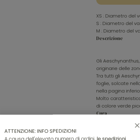
XS : Diametro del 
S : Diametro del va
M : Diametro del v
Descrizione
Gli Aeschynanthus,
originarie delle zon
Tra tutti gli Aesch
foglie, solcate nel
nella pagina inferi
Molto caratteristica
di colore verde pic
Cura
ATTENZIONE: INFO SPEDIZIONI
Necessita di un cli
A causa dell'elevato numero di ordini,
le spedizioni