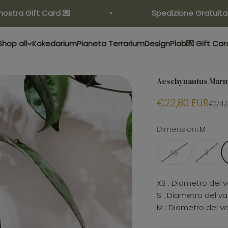
 Gift Card 💌
Spedizione Gratuita sopra
Shop all
Kokedarium
Pianeta Terrarium
Design
Plab
💌 Gift Car
Aeschynantus Mar
€22,80 EUR
€24,
Dimensioni:
M
XS
S
XS : Diametro del 
S : Diametro del va
M : Diametro del v