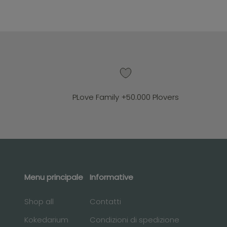
PLove Family +50.000 Plovers
Menu principale
Informative
Shop all
Contatti
Kokedarium
Condizioni di spedizione