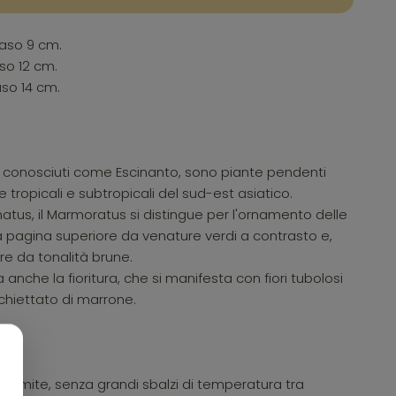
vaso 9 cm.
so 12 cm.
aso 14 cm.
 conosciuti come Escinanto, sono piante pendenti
e tropicali e subtropicali del sud-est asiatico.
ynatus, il Marmoratus si distingue per l'ornamento delle
la pagina superiore da venature verdi a contrasto e,
ore da tonalità brune.
 anche la fioritura, che si manifesta con fiori tubolosi
chiettato di marrone.
ma mite, senza grandi sbalzi di temperatura tra