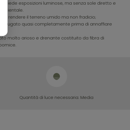
o.Richiede esposizioni luminose, ma senza sole diretto e
ambientale.
ono rendere il terreno umido ma non fradicio;
 asciugato quasi completamente prima di annaffiare
rato molto arioso e drenante costituito da fibra di
 pomice.
Quantità di luce necessaria:
Media