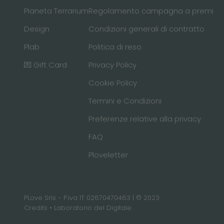
Pianeta Terrarium
Regolamento campagna a premi
Design
Condizioni generali di contratto
Plab
Politica di reso
💌 Gift Card
Privacy Policy
Cookie Policy
Termini e Condizioni
Preferenze relative alla privacy
FAQ
Ploveletter
PLove Srls - P.iva IT 02670470463 | © 2023
Credits •
Laboratorio del Digitale