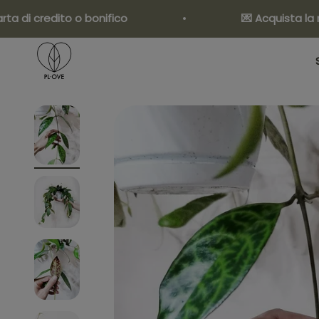
Vai al contenuto
credito o bonifico
💌 Acquista la nostra
Pl•ove