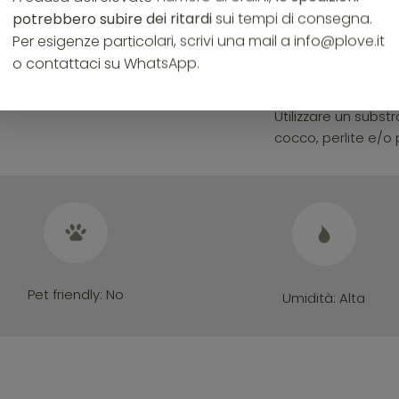
l’estate e l’invern
potrebbero subire dei ritardi
sui tempi di consegna.
una forte umidità 
Per esigenze particolari, scrivi una mail a info@plove.it
Le innaffiature dev
o contattaci su WhatsApp.
aspettare che sia
nuovamente.
Utilizzare un subst
cocco, perlite e/o
Pet friendly:
No
Umidità:
Alta