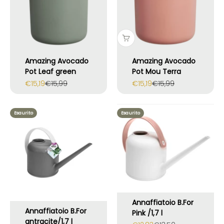
Amazing Avocado
Amazing Avocado
Pot Leaf green
Pot Mou Terra
Prezzo scontato
Prezzo
Prezzo scontato
Prezzo
€15,19
€15,99
€15,19
€15,99
Esaurito
Esaurito
Annaffiatoio B.For
Annaffiatoio B.For
Pink /1,7 l
antracite/1,7 l