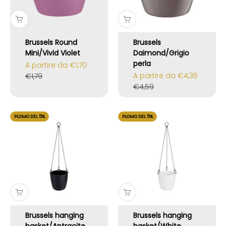
Brussels Round
Brussels
Mini/Vivid Violet
Daimond/Grigio
perla
Prezzo scontato
A partire da €1,70
Prezzo scontato
Prezzo
A partire da €4,36
€1,79
Prezzo
€4,59
PLOMO DEL 5%
PLOMO DEL 5%
Brussels hanging
Brussels hanging