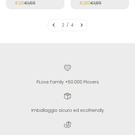
Prezzo scontato
Prezzo
Prezzo scontato
Prezzo
€1,61
€1,69
€1,80
€1,89
2 / 4
PLove Family +50.000 Plovers
Imballaggio sicuro ed ecofriendly