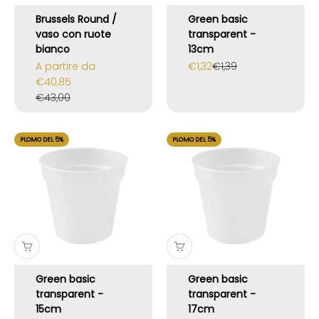
Brussels Round /
Green basic
vaso con ruote
transparent -
bianco
13cm
Prezzo scontato
Prezzo scontato
Prezzo
A partire da
€1,32
€1,39
€40,85
Prezzo
€43,00
PLOMO DEL 5%
PLOMO DEL 5%
Green basic
Green basic
transparent -
transparent -
15cm
17cm