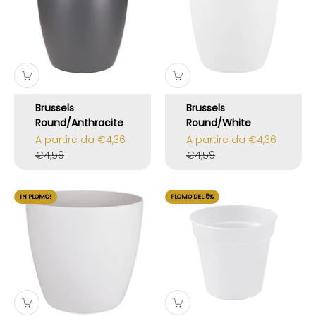
Brussels
Brussels
Round/Anthracite
Round/White
Prezzo scontato
Prezzo scontato
A partire da €4,36
A partire da €4,36
Prezzo
Prezzo
€4,59
€4,59
IN PLOMO!
PLOMO DEL 5%