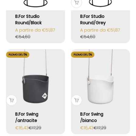
B.For Studio
B.For Studio
Round/Black
Round/Grey
Prezzo scontato
Prezzo scontato
A partire da €51,87
A partire da €51,87
Prezzo
Prezzo
€54,60
€54,60
PLOMO DEL 5%
PLOMO DEL 5%
B.For Swing
B.For Swing
/antracite
/bianco
Prezzo scontato
Prezzo
Prezzo scontato
Prezzo
€16,43
€17,29
€16,43
€17,29