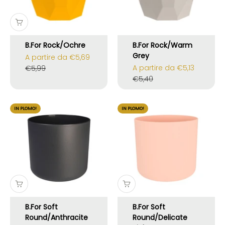
B.For Rock/Ochre
B.For Rock/Warm
Grey
Prezzo scontato
A partire da €5,69
Prezzo scontato
Prezzo
A partire da €5,13
€5,99
Prezzo
€5,40
IN PLOMO!
IN PLOMO!
B.For Soft
B.For Soft
Round/Anthracite
Round/Delicate