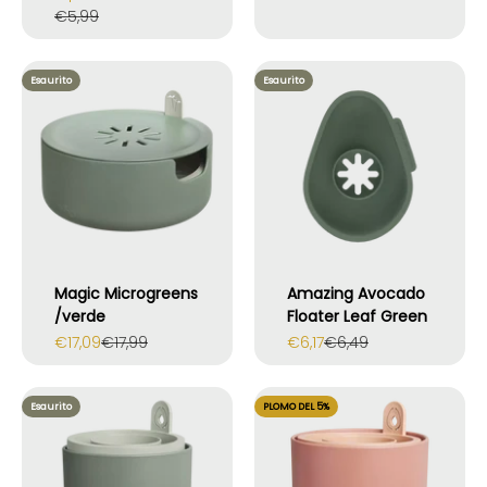
Prezzo
€5,99
Esaurito
Esaurito
Magic Microgreens
Amazing Avocado
/verde
Floater Leaf Green
Prezzo scontato
Prezzo
Prezzo scontato
Prezzo
€17,09
€17,99
€6,17
€6,49
Esaurito
PLOMO DEL 5%