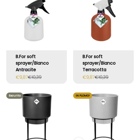
B.For soft
B.For soft
sprayer/Bianco
sprayer/Bianco
Antracite
Terracotta
Prezzo scontato
Prezzo
Prezzo scontato
Prezzo
€9,87
€10,39
€9,87
€10,39
Esaurito
IN PLOMO!