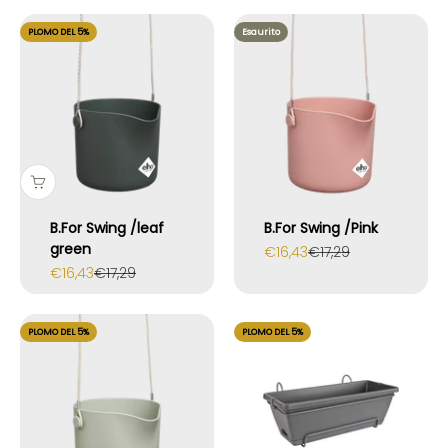
PLOMO DEL 5%
Esaurito
B.For Swing /leaf
B.For Swing /Pink
green
Prezzo scontato
Prezzo
€16,43
€17,29
Prezzo scontato
Prezzo
€16,43
€17,29
PLOMO DEL 5%
PLOMO DEL 5%