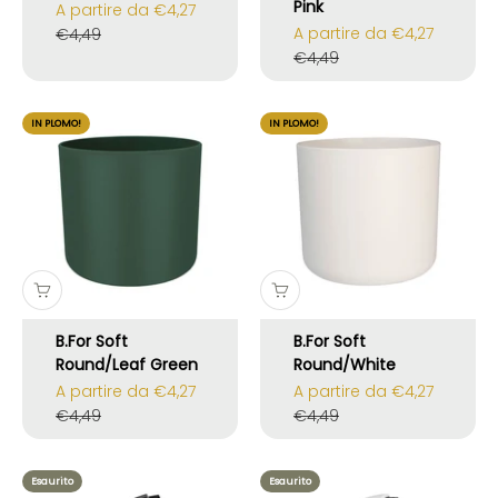
Pink
Prezzo scontato
A partire da €4,27
Prezzo scontato
Prezzo
A partire da €4,27
€4,49
Prezzo
€4,49
IN PLOMO!
IN PLOMO!
B.For Soft
B.For Soft
Round/Leaf Green
Round/White
Prezzo scontato
Prezzo scontato
A partire da €4,27
A partire da €4,27
Prezzo
Prezzo
€4,49
€4,49
Esaurito
Esaurito