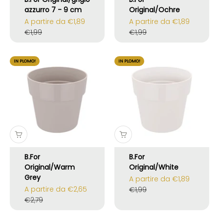
azzurro 7 - 9 cm
Original/Ochre
Prezzo scontato
Prezzo scontato
A partire da €1,89
A partire da €1,89
Prezzo
Prezzo
€1,99
€1,99
IN PLOMO!
IN PLOMO!
B.For
B.For
Original/Warm
Original/White
Grey
Prezzo scontato
A partire da €1,89
Prezzo scontato
A partire da €2,65
Prezzo
€1,99
Prezzo
€2,79